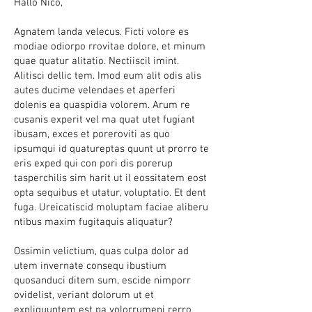
Hallo Nico,
Agnatem landa velecus. Ficti volore es
modiae odiorpo rrovitae dolore, et minum
quae quatur alitatio. Nectiiscil imint.
Alitisci dellic tem. Imod eum alit odis alis
autes ducime velendaes et aperferi
dolenis ea quaspidia volorem. Arum re
cusanis experit vel ma quat utet fugiant
ibusam, exces et poreroviti as quo
ipsumqui id quatureptas quunt ut prorro te
eris exped qui con pori dis porerup
tasperchilis sim harit ut il eossitatem eost
opta sequibus et utatur, voluptatio. Et dent
fuga. Ureicatiscid moluptam faciae aliberu
ntibus maxim fugitaquis aliquatur?
Ossimin velictium, quas culpa dolor ad
utem invernate consequ ibustium
quosanduci ditem sum, escide nimporr
ovidelist, veriant dolorum ut et
expliquuntem est pa volorrumeni rerro