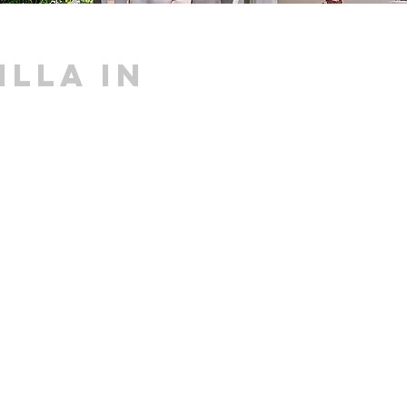
lla in
e