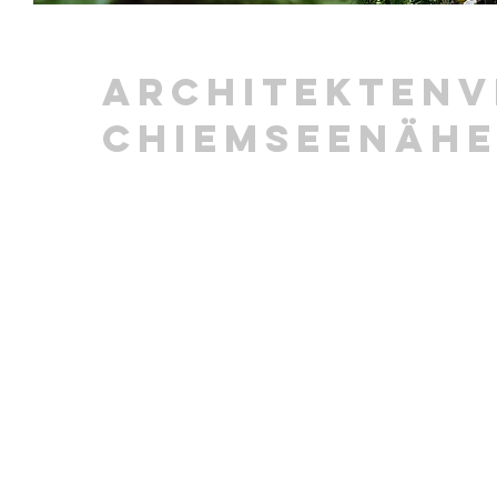
Architektenvi
Chiemseenäh