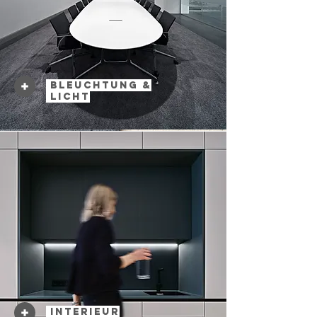
Bleuchtung
&
Lich
t
Interieur